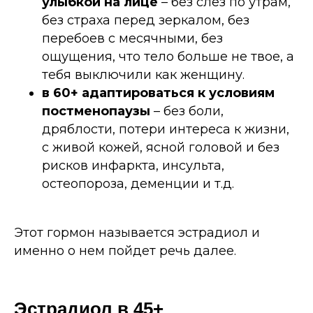
улыбкой на лице
–
без слез по утрам,
без страха перед зеркалом, без
перебоев с месячными, без
ощущения, что тело больше не твое, а
тебя выключили как женщину.
в 60+ адаптироваться к условиям
постменопаузы
–
без боли,
дряблости, потери интереса к жизни,
с живой кожей, ясной головой и без
рисков инфаркта, инсульта,
остеопороза, деменции и т.д.
Этот гормон называется эстрадиол и
именно о нем пойдет речь далее.
Эстрадиол в 45+